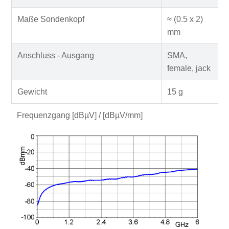
Maße Sondenkopf
≈ (0.5 x 2)
mm
Anschluss - Ausgang
SMA,
female, jack
Gewicht
15 g
Frequenzgang [dBµV] / [dBµV/mm]