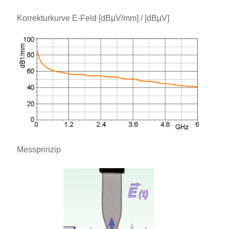
Korrekturkurve E-Feld [dBµV/mm] / [dBµV]
Messprinzip