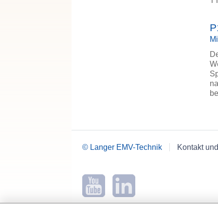
TT
P
Mi
De
We
Sp
na
be
© Langer EMV-Technik
Kontakt und