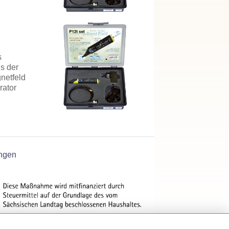
s
s der
gnetfeld
rator
ngen