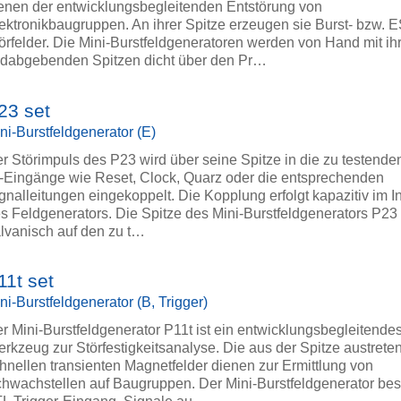
enen der entwicklungsbegleitenden Entstörung von
ektronikbaugruppen. An ihrer Spitze erzeugen sie Burst- bzw. 
örfelder. Die Mini-Burstfeldgeneratoren werden von Hand mit ih
ldabgebenden Spitzen dicht über den Pr…
23 set
ni-Burstfeldgenerator (E)
r Störimpuls des P23 wird über seine Spitze in die zu testenden
-Eingänge wie Reset, Clock, Quarz oder die entsprechenden
gnalleitungen eingekoppelt. Die Kopplung erfolgt kapazitiv im 
s Feldgenerators. Die Spitze des Mini-Burstfeldgenerators P23
lvanisch auf den zu t…
11t set
ni-Burstfeldgenerator (B, Trigger)
r Mini-Burstfeldgenerator P11t ist ein entwicklungsbegleitende
rkzeug zur Störfestigkeitsanalyse. Die aus der Spitze austret
hnellen transienten Magnetfelder dienen zur Ermittlung von
hwachstellen auf Baugruppen. Der Mini-Burstfeldgenerator besi