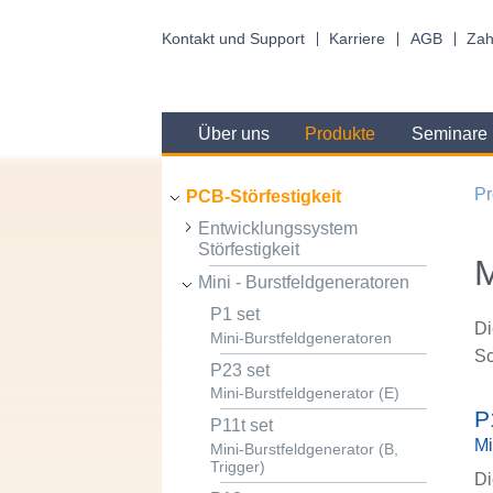
Kontakt und Support
Karriere
AGB
Zah
Über uns
Produkte
Seminare
Pr
PCB-Störfestigkeit
Entwicklungssystem
Störfestigkeit
M
Mini - Burstfeldgeneratoren
P1 set
Di
Mini-Burstfeldgeneratoren
Sc
P23 set
Mini-Burstfeldgenerator (E)
P
P11t set
Mi
Mini-Burstfeldgenerator (B,
Trigger)
Di