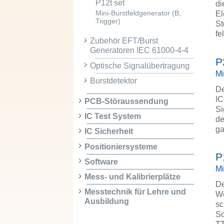
P12t set
di
El
Mini-Burstfeldgenerator (B,
Trigger)
St
fe
Zubehör EFT/Burst
Generatoren IEC 61000-4-4
P
Optische Signalübertragung
Mi
Burstdetektor
De
IC
PCB-Störaussendung
Si
IC Test System
de
ga
IC Sicherheit
Positioniersysteme
P
Software
Mi
Mess- und Kalibrierplätze
De
Messtechnik für Lehre und
We
Ausbildung
sc
Sc