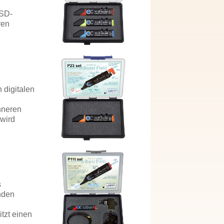
ESD-
ren
 digitalen
Inneren
 wird
s
enden
tzt einen