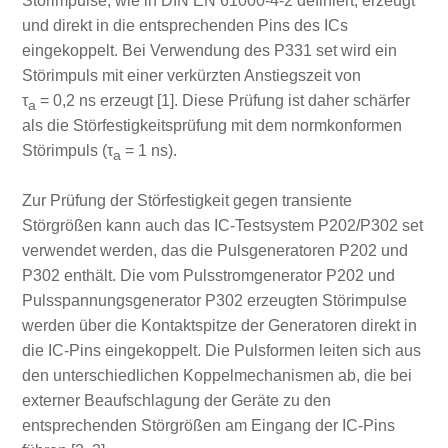
Störimpulse, wie in DIN EN 61000‑4‑2 definiert, erzeugt
und direkt in die entsprechenden Pins des ICs
eingekoppelt. Bei Verwendung des P331 set wird ein
Störimpuls mit einer verkürzten Anstiegszeit von
τ
= 0,2 ns erzeugt [1]. Diese Prüfung ist daher schärfer
a
als die Störfestigkeitsprüfung mit dem normkonformen
Störimpuls (τ
= 1 ns).
a
Zur Prüfung der Störfestigkeit gegen transiente
Störgrößen kann auch das IC‑Testsystem P202/P302 set
verwendet werden, das die Pulsgeneratoren P202 und
P302 enthält. Die vom Pulsstromgenerator P202 und
Pulsspannungsgenerator P302 erzeugten Störimpulse
werden über die Kontaktspitze der Generatoren direkt in
die IC‑Pins eingekoppelt. Die Pulsformen leiten sich aus
den unterschiedlichen Koppelmechanismen ab, die bei
externer Beaufschlagung der Geräte zu den
entsprechenden Störgrößen am Eingang der IC‑Pins