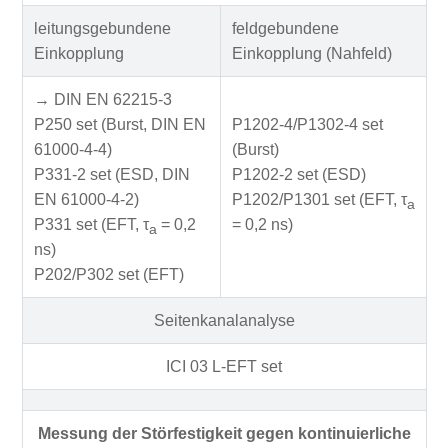
leitungsgebundene
feldgebundene
Einkopplung
Einkopplung (Nahfeld)
→ DIN EN 62215-3
P250 set (Burst, DIN EN
P1202-4/P1302-4 set
61000-4-4)
(Burst)
P331-2 set (ESD, DIN
P1202-2 set (ESD)
EN 61000-4-2)
P1202/P1301 set (EFT, τ
a
P331 set (EFT, τ
= 0,2
= 0,2 ns)
a
ns)
P202/P302 set (EFT)
Seitenkanalanalyse
ICI 03 L-EFT set
Messung der Störfestigkeit gegen kontinuierliche