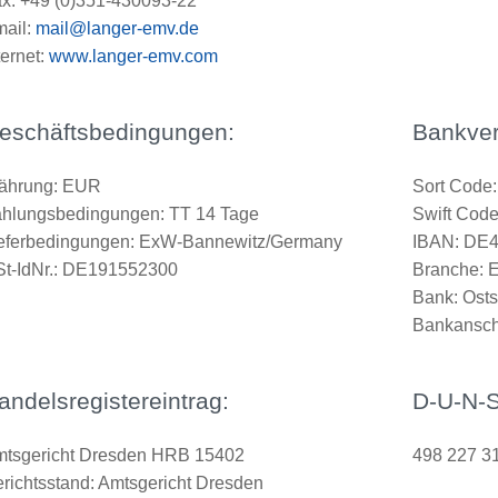
x: +49 (0)351-430093-22
ail:
mail@langer-emv.de
ternet:
www.langer-emv.com
eschäftsbedingungen:
Bankver
ährung: EUR
Sort Code:
hlungsbedingungen: TT 14 Tage
Swift Co
eferbedingungen: ExW-Bannewitz/Germany
IBAN: DE
t-IdNr.: DE191552300
Branche: E
Bank: Ost
Bankanschr
andelsregistereintrag:
D-U-N-
tsgericht Dresden HRB 15402
498 227 3
richtsstand: Amtsgericht Dresden