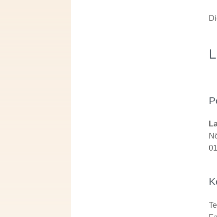
Di
L
P
L
Nö
01
K
Te