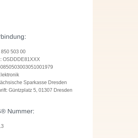
bindung:
 850 503 00
de: OSDDDE81XXX
40850503003051001979
lektronik
sächsische Sparkasse Dresden
ift: Güntzplatz 5, 01307 Dresden
S® Nummer:
13