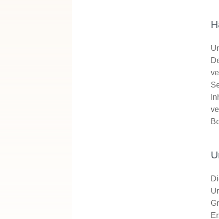
H
Un
De
ve
Se
In
ve
Be
U
Di
Ur
Gr
Er