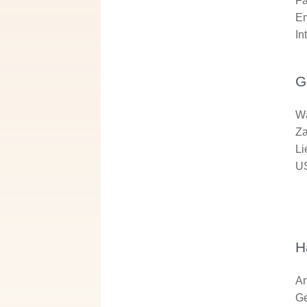
Fa
Em
In
G
W
Za
Li
US
H
Am
Ge