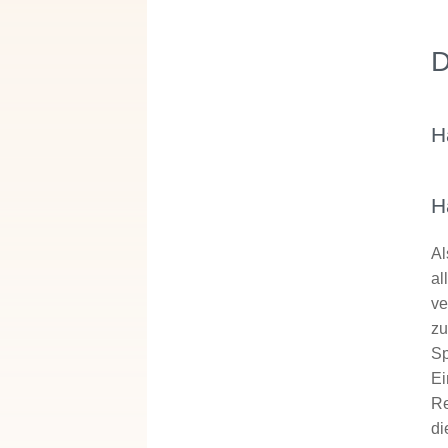
D
H
H
Al
al
ve
zu
Sp
Ei
Re
di