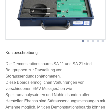
Lieferumfang EMC-Basic 2 set
Erfassen von Störaussendung - E-Feldsonde RF-E 05
über Demonstrationsboard SA 21
Kurzbeschreibung
Die Demonstrationsboards SA 11 und SA 21 sind
Baugruppen zur Darstellung von
Störaussendungsphänomenen.
Diese Boards ermöglichen Vorführungen von
verschiedenen EMV-Messgeräten wie
Spektrumanalysatoren und Nahfeldsonden aller
Hersteller. Ebenso sind Störaussendungsmessungen mit
Antenne möglich. Mit den Demonstrationsboards können