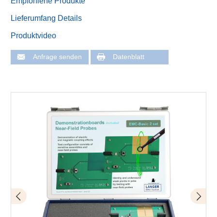
Empfohlene Produkte
Lieferumfang Details
Produktvideo
Anfrage senden
Datenblatt
Erfassen von Störaussendung - Magnetfeldsonde RF-R
50-1 über Demonstrationsboard SA 11