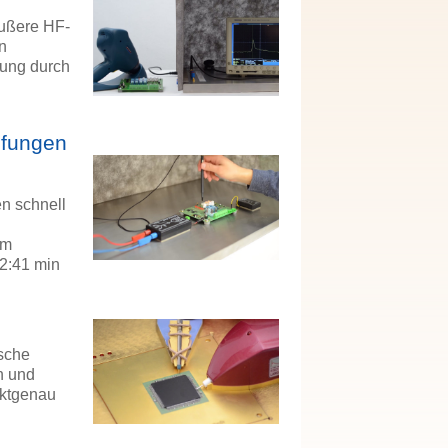
äußere HF-
n
bung durch
üfungen
n schnell
em
 2:41 min
sche
n und
nktgenau