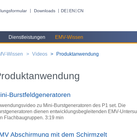
lungsformular
Downloads
DE
EN
CN
Dienstleistungen
EMV-Wissen
MV-Wissen
Videos
Produktanwendung
Produktanwendung
ini-Burstfeldgeneratoren
wendungsvideo zu Mini-Burstgeneratoren des P1 set. Die
rstgeneratoren dienen entwicklungsbegleitenden EMV-Unters
n Flachbaugruppen. 3:19 min
MV Abschirmung mit dem Schirmzelt