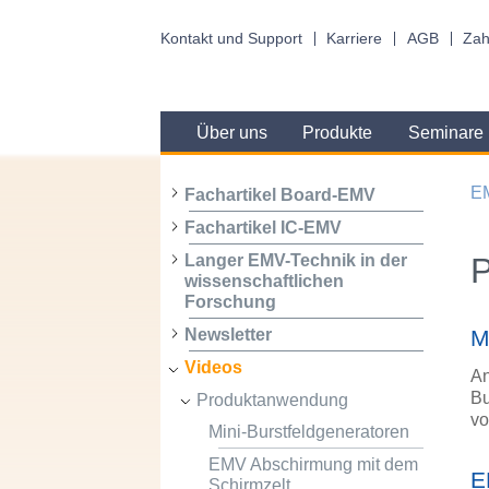
Kontakt und Support
Karriere
AGB
Zah
Über uns
Produkte
Seminare
E
Fachartikel Board-EMV
Fachartikel IC-EMV
Langer EMV-Technik in der
wissenschaftlichen
Forschung
M
Newsletter
Videos
An
Bu
Produktanwendung
vo
Mini-Burstfeldgeneratoren
EMV Abschirmung mit dem
E
Schirmzelt