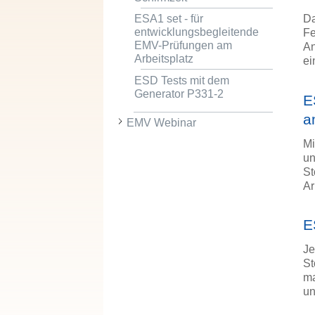
Da
ESA1 set - für
entwicklungsbegleitende
Fe
EMV-Prüfungen am
An
Arbeitsplatz
ei
ESD Tests mit dem
Generator P331-2
E
a
EMV Webinar
Mi
un
St
Ar
E
Je
St
ma
un