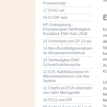
Ve
Praxiseinsatz
17 ESA1 set
E
16 ICI-DP sets
HF-Einkopplung -
Praxisbeispiel Störfestigkeit -
Ko
Rückblick EMV Köln 2026
mü
15 Schirmzelt und GP 23 set
de
ty
14 Mini-Burstfeldgeneratoren
im Westentaschenformat
ka
ei
13 Störfestigkeit EMV
Schwachstellensuche:
Au
Ko
12 ICR: Nahfeldanalyse im
Mikrometerbereich und ihre
Vorteile
Um
11 ChipScan-ESA unterstützt
zu
nun mehr Messgeräte
be
10 P512 und DPI
Me
Sc