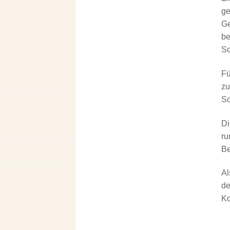
ge
Ge
be
S
Fü
zu
Sc
Di
ru
Be
Al
de
Ko