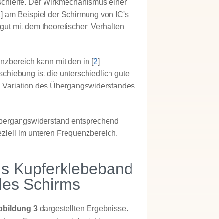
ssschleife. Der Wirkmechanismus einer
2
] am Beispiel der Schirmung von IC's
 gut mit dem theoretischen Verhalten
zbereich kann mit den in [
2
]
schiebung ist die unterschiedlich gute
e Variation des Übergangswiderstandes
 Übergangswiderstand entsprechend
eziell im unteren Frequenzbereich.
aus Kupferklebeband
 des Schirms
bbildung 3
dargestellten Ergebnisse.