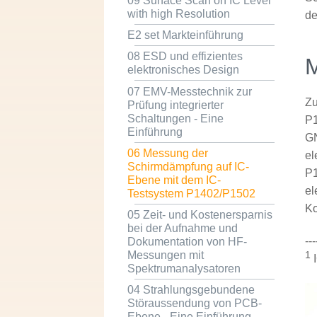
09 Surface Scan on IC Level
with high Resolution
de
E2 set Markteinführung
08 ESD und effizientes
M
elektronisches Design
07 EMV-Messtechnik zur
Zu
Prüfung integrierter
Schaltungen - Eine
P
Einführung
GN
06 Messung der
el
Schirmdämpfung auf IC-
P1
Ebene mit dem IC-
el
Testsystem P1402/P1502
Ko
05 Zeit- und Kostenersparnis
bei der Aufnahme und
---
Dokumentation von HF-
Messungen mit
1
I
Spektrumanalysatoren
04 Strahlungsgebundene
Störaussendung von PCB-
Ebene - Eine Einführung