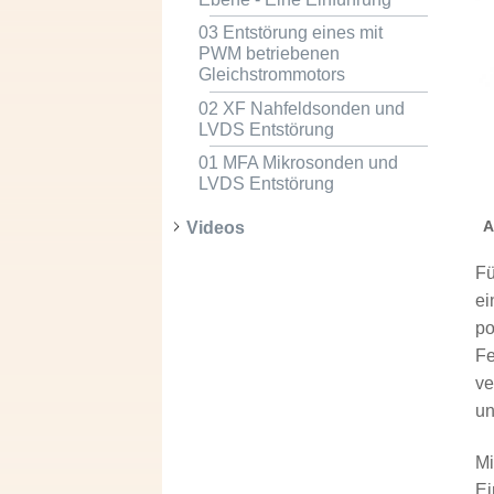
03 Entstörung eines mit
PWM betriebenen
Gleichstrommotors
02 XF Nahfeldsonden und
LVDS Entstörung
01 MFA Mikrosonden und
LVDS Entstörung
A
Videos
Fü
ei
po
Fe
ve
un
Mi
Ei