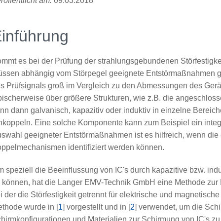
röffentlicht am:
09.03.2018
inführung
mmt es bei der Prüfung der strahlungsgebundenen Störfestigkei
ssen abhängig vom Störpegel geeignete Entstörmaßnahmen get
s Prüfsignals groß im Vergleich zu den Abmessungen des Gerät
pischerweise über größere Strukturen, wie z.B. die angeschlos
nn dann galvanisch, kapazitiv oder induktiv in einzelne Berei
nkoppeln. Eine solche Komponente kann zum Beispiel ein integrie
swahl geeigneter Entstörmaßnahmen ist es hilfreich, wenn di
ppelmechanismen identifiziert werden können.
 speziell die Beeinflussung von IC's durch kapazitive bzw. in
 können, hat die Langer EMV-Technik GmbH eine Methode zur Me
i der die Störfestigkeit getrennt für elektrische und magnetisc
thode wurde in [
1
] vorgestellt und in [
2
] verwendet, um die Sch
hirmkonfigurationen und Materialien zur Schirmung von IC's z