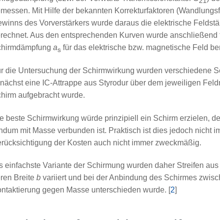
21
messen. Mit Hilfe der bekannten Korrekturfaktoren (Wandlungs
winns des Vorverstärkers wurde daraus die elektrische Feldstä
rechnet. Aus den entsprechenden Kurven wurde anschließend fü
chirmdämpfung
a
für das elektrische bzw. magnetische Feld be
s
r die Untersuchung der Schirmwirkung wurden verschiedene S
nächst eine IC-Attrappe aus Styrodur über dem jeweiligen Feld
hirm aufgebracht wurde.
e beste Schirmwirkung würde prinzipiell ein Schirm erzielen, d
ndum mit Masse verbunden ist. Praktisch ist dies jedoch nicht 
rücksichtigung der Kosten auch nicht immer zweckmäßig.
s einfachste Variante der Schirmung wurden daher Streifen au
ren Breite
b
variiert und bei der Anbindung des Schirmes zwisch
ntaktierung gegen Masse unterschieden wurde. [
2
]