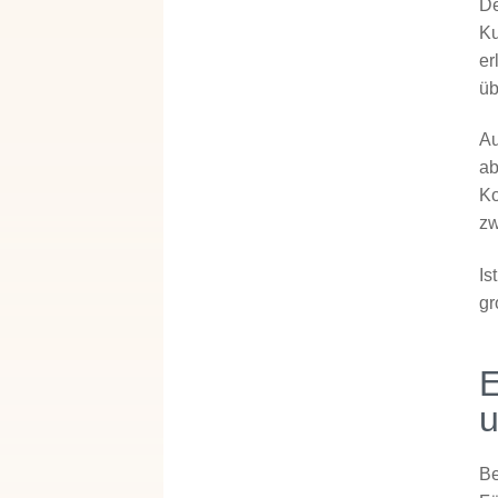
De
Ku
er
üb
Au
ab
Ko
zw
Is
gr
E
u
Be