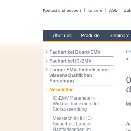
Kontakt und Support
Karriere
AGB
Zah
Über uns
Produkte
Seminare
E
Fachartikel Board-EMV
Fachartikel IC-EMV
Langer EMV-Technik in der
wissenschaftlichen
0
Forschung
d
Newsletter
IC-EMV Parameter -
Wirkmechanismen der
Me
Störaussendung
Messtechnik für IC-
Sicherheit: Langer-
Au
Nahfeldsonden im