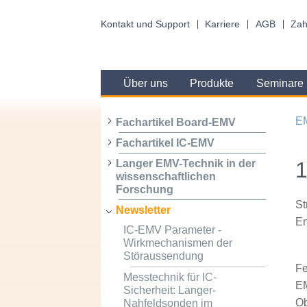
Kontakt und Support
Karriere
AGB
Zah
Über uns
Produkte
Seminare
E
Fachartikel Board-EMV
Fachartikel IC-EMV
1
Langer EMV-Technik in der
wissenschaftlichen
Forschung
St
Newsletter
En
IC-EMV Parameter -
Wirkmechanismen der
Störaussendung
Fe
Messtechnik für IC-
EM
Sicherheit: Langer-
Ob
Nahfeldsonden im