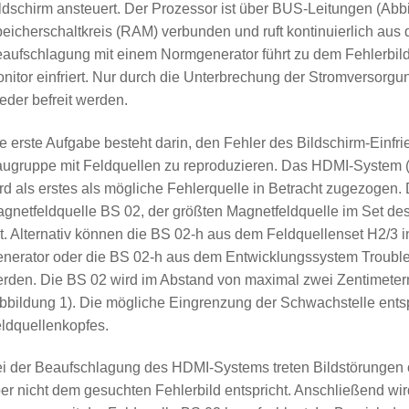
ldschirm ansteuert. Der Prozessor ist über BUS-Leitungen (Abb
eicherschaltkreis (RAM) verbunden und ruft kontinuierlich au
aufschlagung mit einem Normgenerator führt zu dem Fehlerbild
nitor einfriert. Nur durch die Unterbrechung der Stromversorg
eder befreit werden.
e erste Aufgabe besteht darin, den Fehler des Bildschirm-Einfr
ugruppe mit Feldquellen zu reproduzieren. Das HDMI-System (
rd als erstes als mögliche Fehlerquelle in Betracht zugezogen.
gnetfeldquelle BS 02, der größten Magnetfeldquelle im Set des
t. Alternativ können die BS 02-h aus dem Feldquellenset H2/3 i
nerator oder die BS 02-h aus dem Entwicklungssystem Trouble
rden. Die BS 02 wird im Abstand von maximal zwei Zentimeter
bbildung 1). Die mögliche Eingrenzung der Schwachstelle entsp
ldquellenkopfes.
i der Beaufschlagung des HDMI-Systems treten Bildstörungen o
er nicht dem gesuchten Fehlerbild entspricht. Anschließend wir