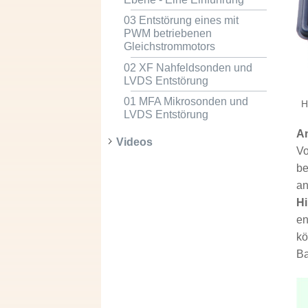
03 Entstörung eines mit
PWM betriebenen
Gleichstrommotors
02 XF Nahfeldsonden und
LVDS Entstörung
01 MFA Mikrosonden und
H
LVDS Entstörung
An
Videos
Vo
be
an
Hi
en
kö
Ba