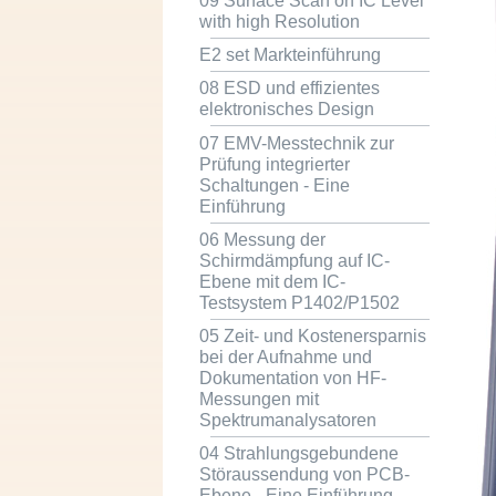
09 Surface Scan on IC Level
with high Resolution
E2 set Markteinführung
08 ESD und effizientes
elektronisches Design
07 EMV-Messtechnik zur
Prüfung integrierter
Schaltungen - Eine
Einführung
06 Messung der
Schirmdämpfung auf IC-
Ebene mit dem IC-
Testsystem P1402/P1502
05 Zeit- und Kostenersparnis
bei der Aufnahme und
Dokumentation von HF-
Messungen mit
Spektrumanalysatoren
04 Strahlungsgebundene
Störaussendung von PCB-
Ebene - Eine Einführung