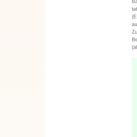
Ba
ta
(E
au
Zu
Be
(ä