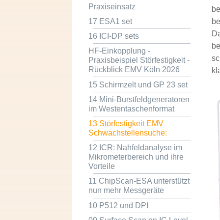
Praxiseinsatz
be
17 ESA1 set
be
Da
16 ICI-DP sets
be
HF-Einkopplung -
sc
Praxisbeispiel Störfestigkeit -
Rückblick EMV Köln 2026
kl
15 Schirmzelt und GP 23 set
14 Mini-Burstfeldgeneratoren
im Westentaschenformat
13 Störfestigkeit EMV
Schwachstellensuche:
12 ICR: Nahfeldanalyse im
Mikrometerbereich und ihre
Vorteile
11 ChipScan-ESA unterstützt
nun mehr Messgeräte
10 P512 und DPI