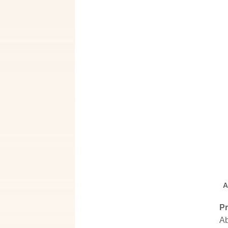
A
Pr
Ab