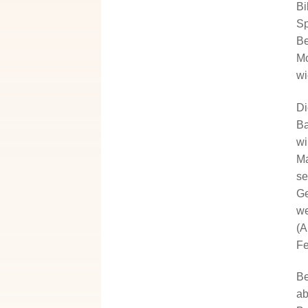
Bi
Sp
Be
Mo
wi
Di
Ba
wi
Ma
se
Ge
we
(A
Fe
Be
ab