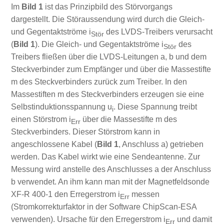
Im
Bild 1
ist das Prinzipbild des Störvorgangs
dargestellt. Die Störaussendung wird durch die Gleich-
und Gegentaktströme i
des LVDS-Treibers verursacht
Stör
(
Bild 1
). Die Gleich- und Gegentaktströme i
des
Stör
Treibers fließen über die LVDS-Leitungen a, b und dem
Steckverbinder zum Empfänger und über die Massestifte
m des Steckverbinders zurück zum Treiber. In den
Massestiften m des Steckverbinders erzeugen sie eine
Selbstinduktionsspannung u
. Diese Spannung treibt
i
einen Störstrom i
über die Massestifte m des
Err
Steckverbinders. Dieser Störstrom kann in
angeschlossene Kabel (
Bild 1
, Anschluss a) getrieben
werden. Das Kabel wirkt wie eine Sendeantenne. Zur
Messung wird anstelle des Anschlusses a der Anschluss
b verwendet. An ihm kann man mit der Magnetfeldsonde
XF-R 400-1 den Erregerstrom i
messen
Err
(Stromkorrekturfaktor in der Software ChipScan-ESA
verwenden). Ursache für den Erregerstrom i
und damit
Err