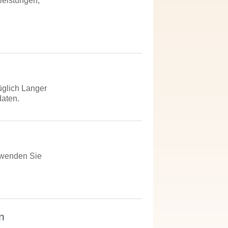
leistungen,
glich Langer
daten.
 wenden Sie
n