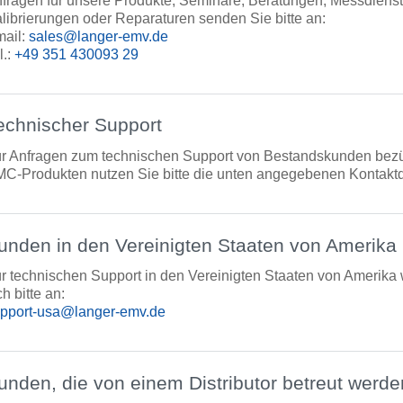
fragen für unsere Produkte, Seminare, Beratungen, Messdienst
librierungen oder Reparaturen senden Sie bitte an:
ail:
sales@langer-emv.de
l.:
+49 351 430093 29
echnischer Support
r Anfragen zum technischen Support von Bestandskunden bezü
C-Produkten nutzen Sie bitte die unten angegebenen Kontakt
unden in den Vereinigten Staaten von Amerika
r technischen Support in den Vereinigten Staaten von Amerika
ch bitte an:
pport-usa@langer-emv.de
unden, die von einem Distributor betreut werde