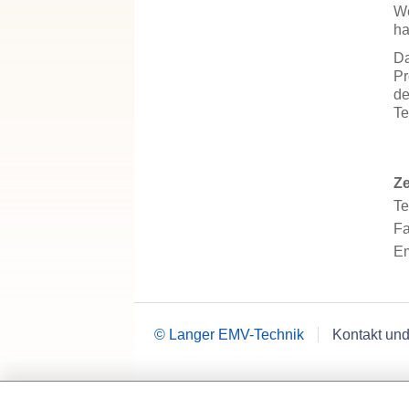
We
ha
Da
Pr
de
Te
Ze
Te
Fa
Em
© Langer EMV-Technik
Kontakt und