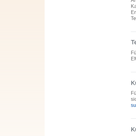
An
Ka
Em
Te
T
Fü
EM
K
Fü
si
su
K