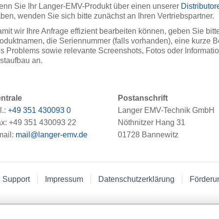
nn Sie Ihr Langer-EMV-Produkt über einen unserer
Distributor
ben, wenden Sie sich bitte zunächst an Ihren Vertriebspartner.
mit wir Ihre Anfrage effizient bearbeiten können, geben Sie bitt
oduktnamen, die Seriennummer (falls vorhanden), eine kurze 
s Problems sowie relevante Screenshots, Fotos oder Informat
staufbau an.
ntrale
Postanschrift
l.:
+49 351 430093 0
Langer EMV-Technik GmbH
x: +49 351 430093 22
Nöthnitzer Hang 31
ail:
mail@langer-emv.de
01728 Bannewitz
 Support
Impressum
Datenschutzerklärung
Förderu