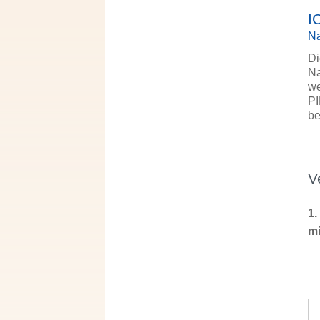
I
Na
Di
Na
we
PI
be
V
1.
mi