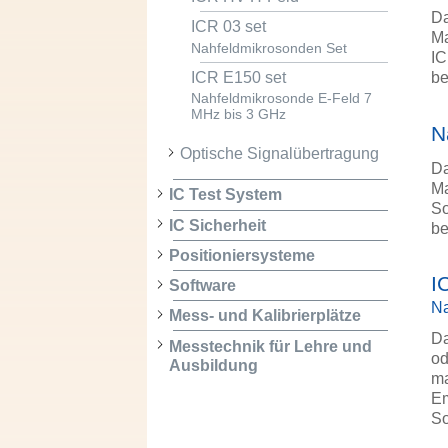
Da
ICR 03 set
Ma
Nahfeldmikrosonden Set
IC
ICR E150 set
be
Nahfeldmikrosonde E-Feld 7
MHz bis 3 GHz
N
Optische Signalübertragung
Da
Ma
IC Test System
So
IC Sicherheit
be
Positioniersysteme
I
Software
Na
Mess- und Kalibrierplätze
Da
Messtechnik für Lehre und
od
Ausbildung
ma
Em
So