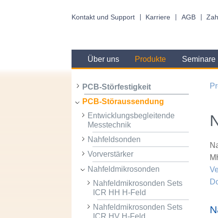
Kontakt und Support
Karriere
AGB
Zah
Über uns
Produkte
Seminare
Pr
PCB-Störfestigkeit
PCB-Störaussendung
Entwicklungsbegleitende
N
Messtechnik
Nahfeldsonden
Na
Vorverstärker
MH
Nahfeldmikrosonden
Ve
D
Nahfeldmikrosonden Sets
ICR HH H-Feld
Nahfeldmikrosonden Sets
N
ICR HV H-Feld