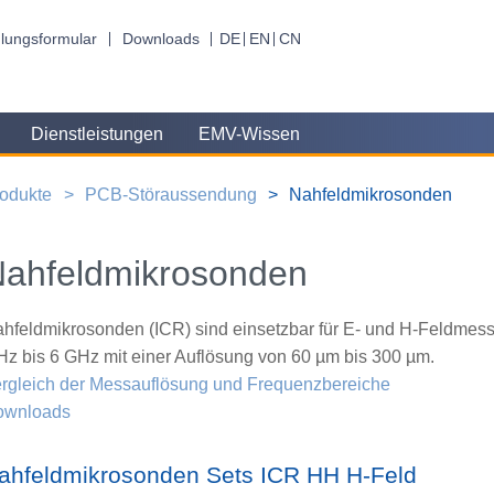
lungsformular
Downloads
DE
EN
CN
Dienstleistungen
EMV-Wissen
odukte
PCB-Störaussendung
Nahfeldmikrosonden
ahfeldmikrosonden
hfeldmikrosonden (ICR) sind einsetzbar für E- und H-Feldmes
z bis 6 GHz mit einer Auflösung von 60 µm bis 300 µm.
rgleich der Messauflösung und Frequenzbereiche
ownloads
ahfeldmikrosonden Sets ICR HH H-Feld