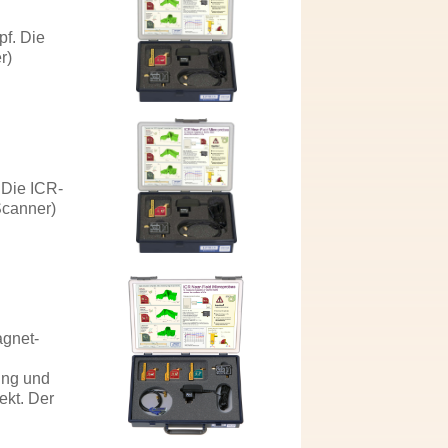
pf. Die
r)
 Die ICR-
Scanner)
agnet-
ung und
ekt. Der