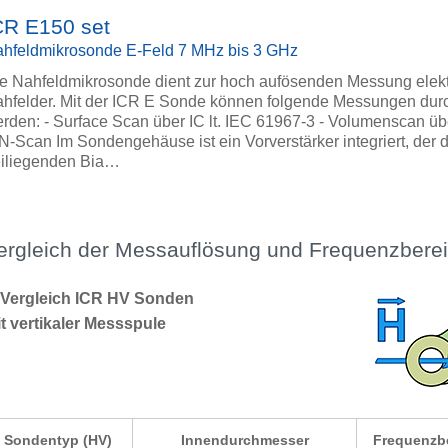
CR E150 set
hfeldmikrosonde E-Feld 7 MHz bis 3 GHz
e Nahfeldmikrosonde dient zur hoch aufösenden Messung elekt
hfelder. Mit der ICR E Sonde können folgende Messungen dur
rden: - Surface Scan über IC lt. IEC 61967-3 - Volumenscan übe
N-Scan Im Sondengehäuse ist ein Vorverstärker integriert, der 
iliegenden Bia…
ergleich der Messauflösung und Frequenzbere
 Vergleich ICR HV Sonden
t vertikaler Messspule
Sondentyp (HV)
Innendurchmesser
Frequenzb