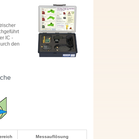
rischer
chgeführt
r IC -
durch den
iche
ereich
Messauflösung