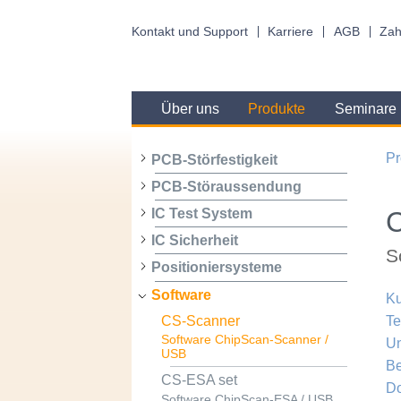
Kontakt und Support
Karriere
AGB
Zah
Über uns
Produkte
Seminare
Pr
PCB-Störfestigkeit
PCB-Störaussendung
IC Test System
IC Sicherheit
S
Positioniersysteme
Software
Ku
CS-Scanner
Te
Software ChipScan-Scanner /
Un
USB
B
CS-ESA set
D
Software ChipScan-ESA / USB