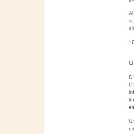
Al
sc
al
* 
U
Di
Ch
In
fi
e
Un
un