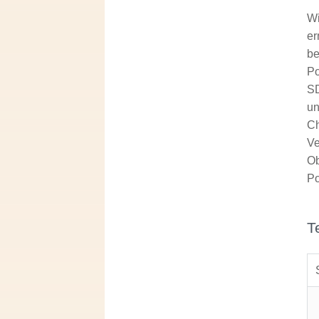
Wi
er
be
Po
SD
un
Ch
Ve
Ob
Po
T