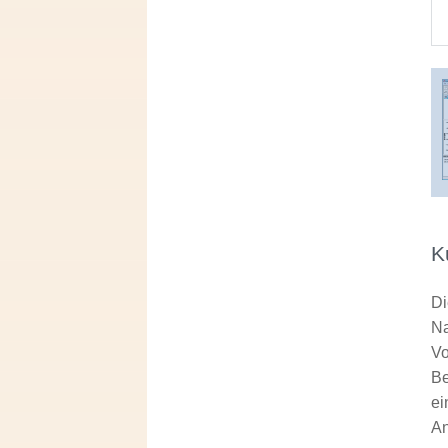
K
Di
Na
Vo
Be
ei
An