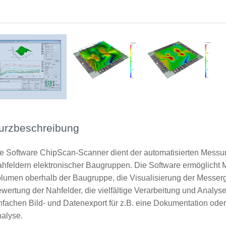
3D-Scan
Oberflächenscan
urzbeschreibung
e Software ChipScan-Scanner dient der automatisierten Messu
hfeldern elektronischer Baugruppen. Die Software ermöglicht
lumen oberhalb der Baugruppe, die Visualisierung der Messerg
wertung der Nahfelder, die vielfältige Verarbeitung und Analy
nfachen Bild- und Datenexport für z.B. eine Dokumentation od
alyse.