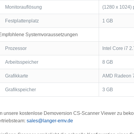
Monitorauflösung
(1280 x 1024) 
Festplattenplatz
1 GB
Empfohlene Systemvoraussetzungen
Prozessor
Intel Core i7 2
Arbeitsspeicher
8 GB
Grafikkarte
AMD Radeon 
Grafikspeicher
3 GB
 unsere kostenlose Demoversion CS-Scanner Viewer zu bekomm
rtriebsteam:
sales@langer-emv.de