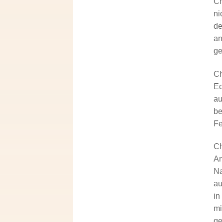
Ch
ni
de
an
ge
Ch
Ec
au
be
Fe
Ch
An
Na
au
in
mi
ge