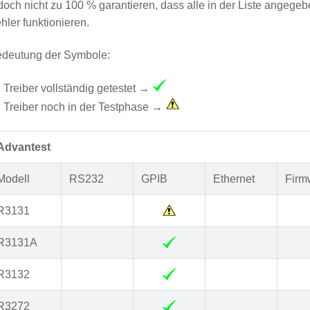
doch nicht zu 100 % garantieren, dass alle in der Liste ange
hler funktionieren.
deutung der Symbole:
Treiber vollständig getestet →
Treiber noch in der Testphase →
Advantest
Modell
RS232
GPIB
Ethernet
Firm
R3131
R3131A
R3132
R3272