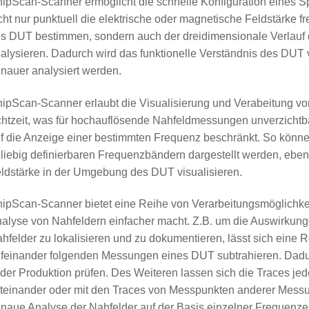
ipScan-Scanner ermöglicht die schnelle Konfiguration eines S
cht nur punktuell die elektrische oder magnetische Feldstärke 
s DUT bestimmen, sondern auch der dreidimensionale Verlauf
alysieren. Dadurch wird das funktionelle Verständnis des DUT
nauer analysiert werden.
ipScan-Scanner erlaubt die Visualisierung und Verabeitung vo
htzeit, was für hochauflösende Nahfeldmessungen unverzichtbar 
f die Anzeige einer bestimmten Frequenz beschränkt. So können
liebig definierbaren Frequenzbändern dargestellt werden, ebens
ldstärke in der Umgebung des DUT visualisieren.
ipScan-Scanner bietet eine Reihe von Verarbeitungsmöglichkeit
alyse von Nahfeldern einfacher macht. Z.B. um die Auswirkun
hfelder zu lokalisieren und zu dokumentieren, lässt sich eine
feinander folgenden Messungen eines DUT subtrahieren. Dadur
 der Produktion prüfen. Des Weiteren lassen sich die Traces j
teinander oder mit den Traces von Messpunkten anderer Mess
naue Analyse der Nahfelder auf der Basis einzelner Frequenzen