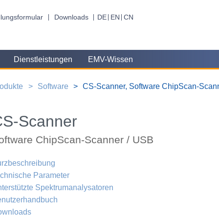
lungsformular
Downloads
DE
EN
CN
Dienstleistungen
EMV-Wissen
odukte
Software
CS-Scanner, Software ChipScan-Scan
CS-Scanner
oftware ChipScan-Scanner / USB
rzbeschreibung
chnische Parameter
terstützte Spektrumanalysatoren
enutzerhandbuch
ownloads