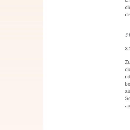
Di
di
de
3 
3.
Zu
di
od
be
au
Sc
au