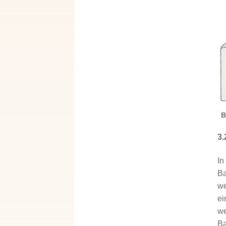
B
3.
In
Ba
we
ei
we
Ba