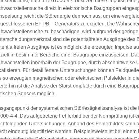
ansient/Burst) nach EN 61000-4-4 besitzen diese Impulse eine 
hwachstellensuche direkt in elektronische Baugruppen eingesp
nspeisung reicht die Störenergie dennoch aus, um eine vergle
geschlossenen EFT/B – Generators zu erzielen. Die Wahrscheinl
hwachstellensuche zu beschädigen, wird aufgrund der geringere
terscheidungsmerkmal sind die potentialfreien Ausgänge des B
tentialfreien Ausgänge ist es möglich, die erzeugten Impuls
zielt in bestimmte Bereiche einer Baugruppe einzuspeisen. Dad
hwachstellen innerhalb der Baugruppe, durch abschnittweise
kalisieren. Für detailliertere Untersuchungen können Feldquell
e so erzeugten magnetischen oder elektrischen Pulsfelder in d
iterhin ist die Analyse der Störstrompfade durch eine Baugrup
tischen Sensors möglich.
sgangspunkt der systematischen Störfestigkeitsanalyse ist di
000-4-4. Das aufgetretene Fehlerbild bei der Normprüfung ist ei
chfolgenden Untersuchungen. Anhand des Fehlerbildes kann ab
rät eindeutig identifiziert werden. Beispielsweise ist bei einem