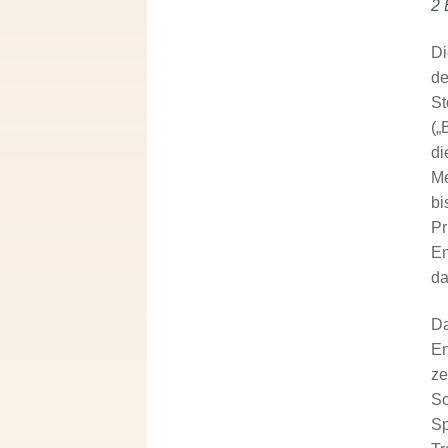
2 
Di
de
St
(„
di
Me
bi
Pr
En
da
Da
En
ze
Sc
Sp