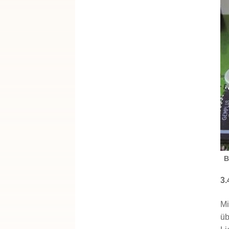
B
3.
Mi
üb