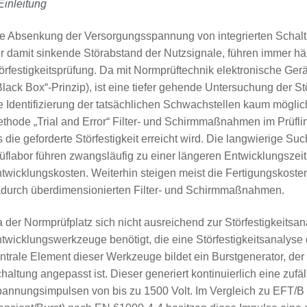
Einleitung
e Absenkung der Versorgungsspannung von integrierten Schal
r damit sinkende Störabstand der Nutzsignale, führen immer häu
örfestigkeitsprüfung. Da mit Normprüftechnik elektronische Ger
Black Box“-Prinzip), ist eine tiefer gehende Untersuchung der
e Identifizierung der tatsächlichen Schwachstellen kaum mögli
thode „Trial and Error“ Filter- und Schirmmaßnahmen im Prüflin
s die geforderte Störfestigkeit erreicht wird. Die langwierige S
üflabor führen zwangsläufig zu einer längeren Entwicklungszei
twicklungskosten. Weiterhin steigen meist die Fertigungskosten 
durch überdimensionierten Filter- und Schirmmaßnahmen.
 der Normprüfplatz sich nicht ausreichend zur Störfestigkeitsa
twicklungswerkzeuge benötigt, die eine Störfestigkeitsanalyse 
ntrale Element dieser Werkzeuge bildet ein Burstgenerator, der 
haltung angepasst ist. Dieser generiert kontinuierlich eine zuf
annungsimpulsen von bis zu 1500 Volt. Im Vergleich zu EFT/B –