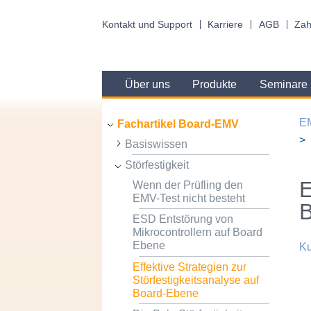
Kontakt und Support
Karriere
AGB
Zah
Über uns
Produkte
Seminare
E
Fachartikel Board-EMV
Basiswissen
Störfestigkeit
E
Wenn der Prüfling den
EMV-Test nicht besteht
ESD Entstörung von
Mikrocontrollern auf Board
Ebene
Ku
Effektive Strategien zur
Störfestigkeitsanalyse auf
Board-Ebene