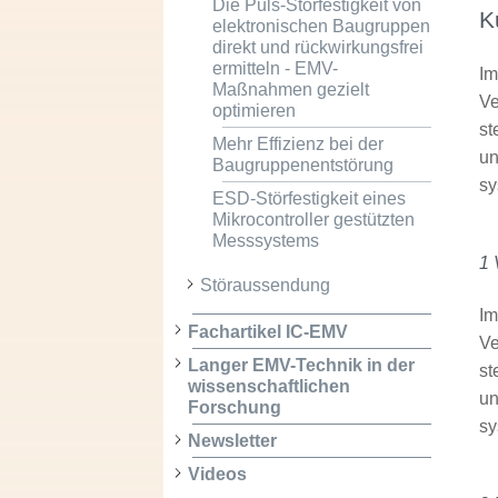
Die Puls-Störfestigkeit von
K
elektronischen Baugruppen
direkt und rückwirkungsfrei
ermitteln - EMV-
Im
Maßnahmen gezielt
Ve
optimieren
st
Mehr Effizienz bei der
un
Baugruppenentstörung
sy
ESD-Störfestigkeit eines
Mikrocontroller gestützten
Messsystems
1 
Störaussendung
Im
Fachartikel IC-EMV
Ve
Langer EMV-Technik in der
st
wissenschaftlichen
un
Forschung
sy
Newsletter
Videos