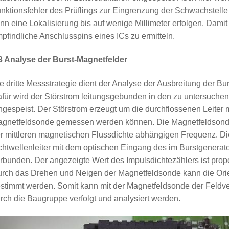
nktionsfehler des Prüflings zur Eingrenzung der Schwachstelle
nn eine Lokalisierung bis auf wenige Millimeter erfolgen. Damit
pfindliche Anschlusspins eines ICs zu ermitteln.
3 Analyse der Burst-Magnetfelder
e dritte Messstrategie dient der Analyse der Ausbreitung der Bu
für wird der Störstrom leitungsgebunden in den zu untersuch
ngespeist. Der Störstrom erzeugt um die durchflossenen Leiter m
gnetfeldsonde gemessen werden können. Die Magnetfeldsonde 
r mittleren magnetischen Flussdichte abhängigen Frequenz. Di
chtwellenleiter mit dem optischen Eingang des im Burstgenerato
rbunden. Der angezeigte Wert des Impulsdichtezählers ist prop
rch das Drehen und Neigen der Magnetfeldsonde kann die Ori
stimmt werden. Somit kann mit der Magnetfeldsonde der Feldve
rch die Baugruppe verfolgt und analysiert werden.