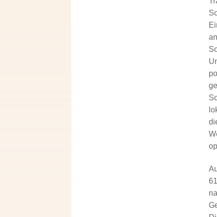
Tr
Sc
Ei
an
Sc
Un
po
ge
Sc
lo
di
We
op
Au
61
na
Ge