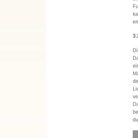
Fu
ka
em
3.
Di
Da
ei
Ma
de
Li
ve
Du
be
du