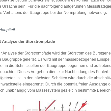
splay selbst die Schwachstelle, sondern es können auch der Gr
e Ursache sein. Für die nachfolgend aufgeführten Messstrategie
s Verhaltens der Baugruppe bei der Normprüfung notwendig.
Hauptteil
1 Analyse der Störstrompfade
r Analyse der Störstrompfade wird der Störstrom des Burstgen
e Baugruppe geleitet. Es wird mit der massebezogenen Einspe
er in die Schnittstellen der Baugruppe begonnen und auftretend
obachtet. Dieses Vorgehen dient zur Nachbildung des Fehlerbi
fgetreten ist. In den nächsten Schritten wird durch die abschni
hwachstelle eingegrenzt. Durch die potentialfreien Ausgänge d
ch unabhängig vom Massesystem gezielt in bestimmte Bereich