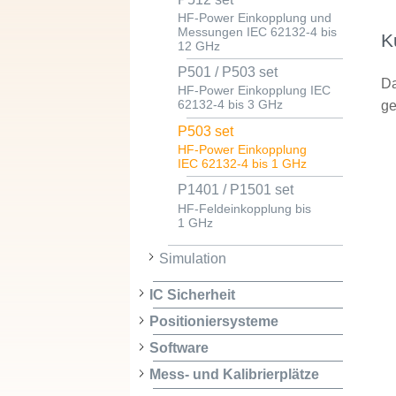
HF-Power Einkopplung und
Messungen IEC 62132-4 bis
K
12 GHz
P501 / P503 set
Da
HF-Power Einkopplung IEC
ge
62132-4 bis 3 GHz
P503 set
HF-Power Einkopplung
IEC 62132-4 bis 1 GHz
P1401 / P1501 set
HF-Feldeinkopplung bis
1 GHz
Simulation
IC Sicherheit
Positioniersysteme
Software
Mess- und Kalibrierplätze