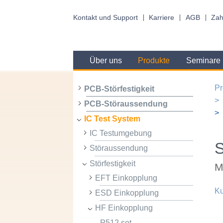
Kontakt und Support
Karriere
AGB
Zah
Über uns
Produkte
Seminare
Pr
PCB-Störfestigkeit
PCB-Störaussendung
IC Test System
IC Testumgebung
Störaussendung
Störfestigkeit
M
EFT Einkopplung
Ku
ESD Einkopplung
HF Einkopplung
P512 set