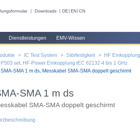
lungsformular
Downloads
DE
EN
CN
Dienstleistungen
EMV-Wissen
odukte
IC Test System
Störfestigkeit
HF Einkopplun
P503 set, HF-Power Einkopplung IEC 62132-4 bis 1 GHz
SMA-SMA 1 m ds, Messkabel SMA-SMA doppelt geschirmt
SMA-SMA 1 m ds
esskabel SMA-SMA doppelt geschirmt
rzbeschreibung