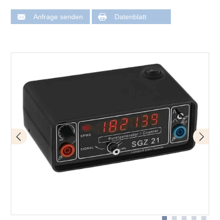
Anfrage senden
Datenblatt
Messstrategie mit SGZ - Messung der Burst-
Messstrategie mit SGZ - Analyse der Störstrompfade
Magnetfelder
Messstrategie mit SGZ - Überwachen von Logiksignalen
des Prüflings
Messstrategie mit SGZ - Lokalisieren der Fehlerorte mit
Feldquellen