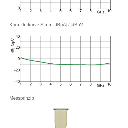
Korrekturkurve Strom [dBµA] / [dBµV]
Messprinzip