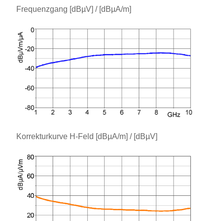
Frequenzgang [dBµV] / [dBµA/m]
Korrekturkurve H-Feld [dBµA/m] / [dBµV]