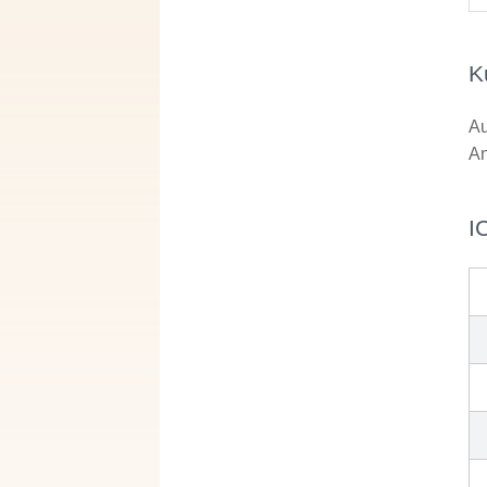
K
Au
An
I