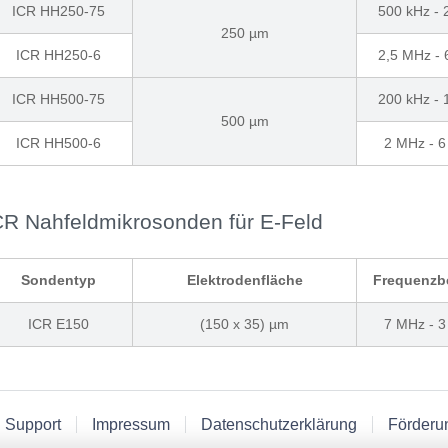
ICR HH250-75
500 kHz -
250 µm
ICR HH250-6
2,5 MHz -
ICR HH500-75
200 kHz -
500 µm
ICR HH500-6
2 MHz - 
CR Nahfeldmikrosonden für E-Feld
Sondentyp
Elektrodenfläche
Frequenzb
ICR E150
(150 x 35) µm
7 MHz - 
 Support
Impressum
Datenschutzerklärung
Förderu