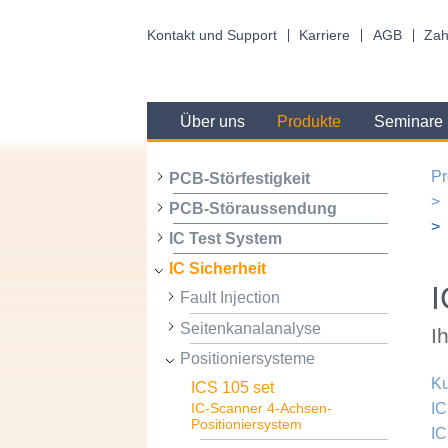
Kontakt und Support
Karriere
AGB
Zah
Über uns
Produkte
Seminare
Pr
PCB-Störfestigkeit
PCB-Störaussendung
IC Test System
IC Sicherheit
I
Fault Injection
Seitenkanalanalyse
I
Positioniersysteme
Ku
ICS 105 set
IC
IC-Scanner 4-Achsen-
Positioniersystem
IC