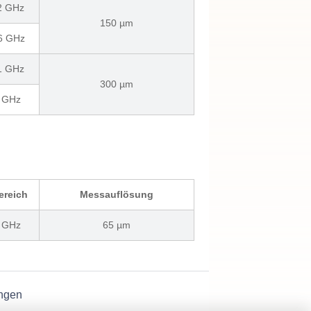
 2 GHz
150 µm
 6 GHz
 1 GHz
300 µm
6 GHz
ereich
Messauflösung
3 GHz
65 µm
ngen