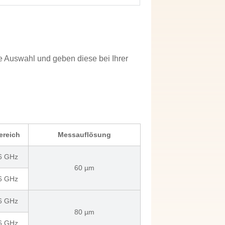
e Auswahl und geben diese bei Ihrer
ereich
Messauflösung
 6 GHz
60 µm
 6 GHz
 6 GHz
80 µm
 6 GHz