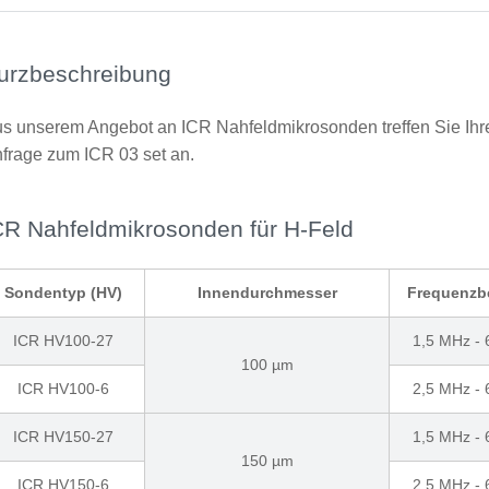
urzbeschreibung
s unserem Angebot an ICR Nahfeldmikrosonden treffen Sie Ihr
frage zum ICR 03 set an.
CR Nahfeldmikrosonden für H-Feld
Sondentyp (HV)
Innendurchmesser
Frequenzb
ICR HV100-27
1,5 MHz -
100 µm
ICR HV100-6
2,5 MHz -
ICR HV150-27
1,5 MHz -
150 µm
ICR HV150-6
2,5 MHz -