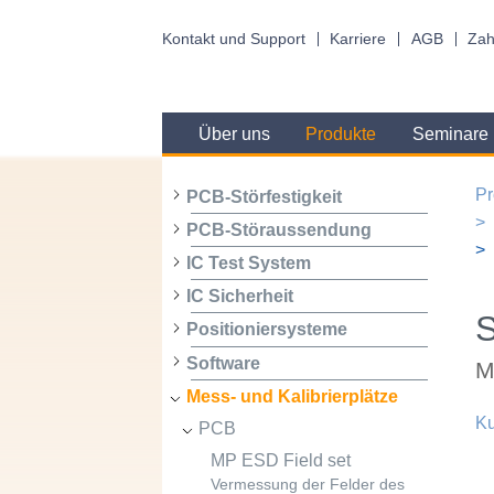
Kontakt und Support
Karriere
AGB
Zah
Über uns
Produkte
Seminare
Pr
PCB-Störfestigkeit
PCB-Störaussendung
IC Test System
IC Sicherheit
S
Positioniersysteme
Software
M
Mess- und Kalibrierplätze
Ku
PCB
MP ESD Field set
Vermessung der Felder des