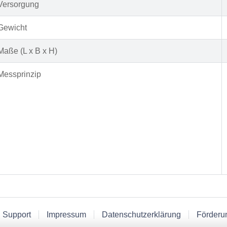
Versorgung
Gewicht
Maße (L x B x H)
Messprinzip
 Support
Impressum
Datenschutzerklärung
Förderu