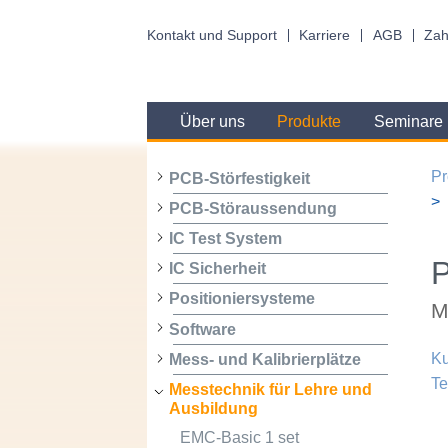
Kontakt und Support
Karriere
AGB
Zah
Über uns
Produkte
Seminare
Pr
PCB-Störfestigkeit
PCB-Störaussendung
IC Test System
IC Sicherheit
Positioniersysteme
M
Software
Ku
Mess- und Kalibrierplätze
Te
Messtechnik für Lehre und
Ausbildung
EMC-Basic 1 set