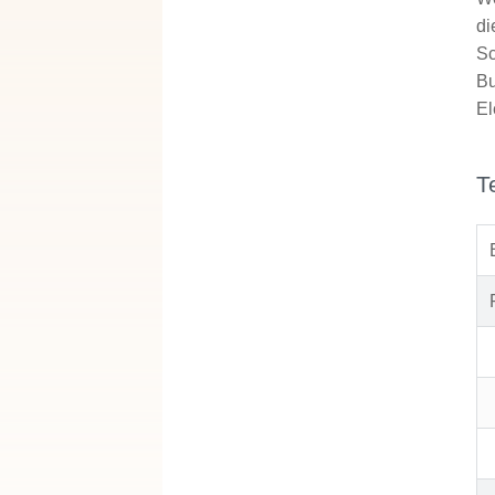
di
Sc
Bu
El
T