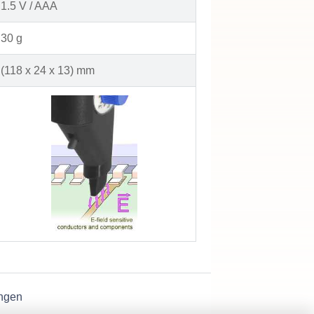
1.5 V / AAA
30 g
(118 x 24 x 13) mm
ngen