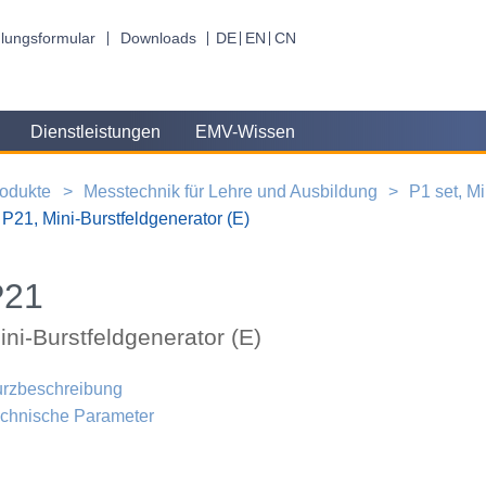
lungsformular
Downloads
DE
EN
CN
Dienstleistungen
EMV-Wissen
odukte
Messtechnik für Lehre und Ausbildung
P1 set, M
P21, Mini-Burstfeldgenerator (E)
P21
ini-Burstfeldgenerator (E)
rzbeschreibung
chnische Parameter