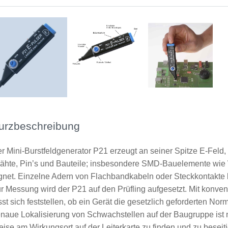
urzbeschreibung
r Mini-Burstfeldgenerator P21 erzeugt an seiner Spitze E-Feld,
ähte, Pin’s und Bauteile; insbesondere SMD-Bauelemente wi
gnet. Einzelne Adern von Flachbandkabeln oder Steckkontakte l
r Messung wird der P21 auf den Prüfling aufgesetzt. Mit konve
sst sich feststellen, ob ein Gerät die gesetzlich geforderten Norm
naue Lokalisierung von Schwachstellen auf der Baugruppe ist n
ise am Wirkungsort auf der Leiterkarte zu finden und zu beseit