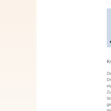
K
De
Dr
ei
Zu
lä
ge
We