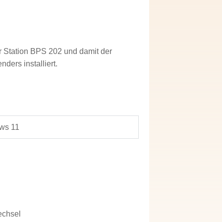
r Station BPS 202 und damit der
ers installiert.
ws 11
echsel