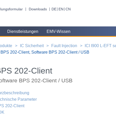
lungsformular
Downloads
DE
EN
CN
Dienstleistungen
EMV-Wissen
odukte
IC Sicherheit
Fault Injection
ICI I900 L-EFT s
BPS 202-Client, Software BPS 202-Client / USB
PS 202-Client
oftware BPS 202-Client / USB
rzbeschreibung
chnische Parameter
S 202-Client
DK