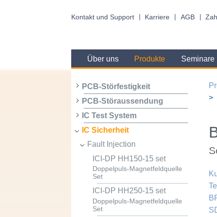
Kontakt und Support
Karriere
AGB
Zah
Über uns
Produkte
Seminare
Pr
PCB-Störfestigkeit
PCB-Störaussendung
IC Test System
B
IC Sicherheit
Fault Injection
S
ICI-DP HH150-15 set
Doppelpuls-Magnetfeldquelle
Ku
Set
Te
ICI-DP HH250-15 set
BP
Doppelpuls-Magnetfeldquelle
Set
S