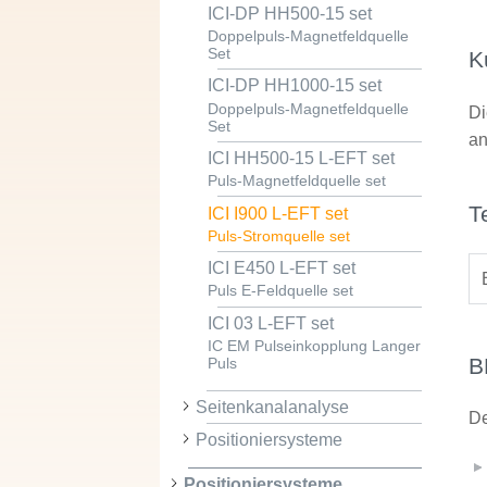
ICI-DP HH500-15 set
Doppelpuls-Magnetfeldquelle
Set
K
ICI-DP HH1000-15 set
Doppelpuls-Magnetfeldquelle
Di
Set
an
ICI HH500-15 L-EFT set
Puls-Magnetfeldquelle set
T
ICI I900 L-EFT set
Puls-Stromquelle set
ICI E450 L-EFT set
Puls E-Feldquelle set
ICI 03 L-EFT set
IC EM Pulseinkopplung Langer
B
Puls
Seitenkanalanalyse
De
Positioniersysteme
Positioniersysteme