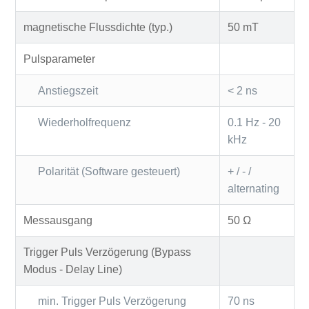
magnetische Flussdichte (typ.)
50 mT
Pulsparameter
Anstiegszeit
< 2 ns
Wiederholfrequenz
0.1 Hz - 20
kHz
Polarität (Software gesteuert)
+ / - /
alternating
Messausgang
50 Ω
Trigger Puls Verzögerung (Bypass
Modus - Delay Line)
min. Trigger Puls Verzögerung
70 ns