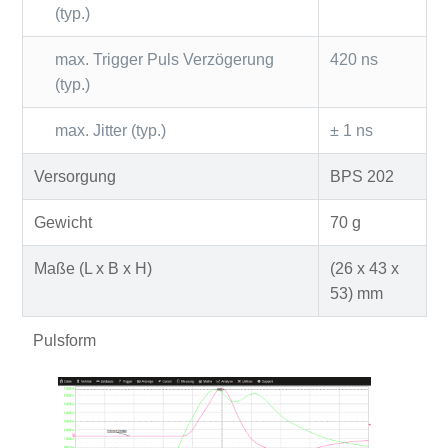
(typ.)
max. Trigger Puls Verzögerung
420 ns
(typ.)
max. Jitter (typ.)
± 1 ns
Versorgung
BPS 202
Gewicht
70 g
Maße (L x B x H)
(26 x 43 x
53) mm
Pulsform