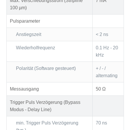
Max. Verschiebungsstrom (Stripline
7 mA
100 µm)
Pulsparameter
Anstiegszeit
< 2 ns
Wiederholfrequenz
0.1 Hz - 20
kHz
Polarität (Software gesteuert)
+ / - /
alternating
Messausgang
50 Ω
Trigger Puls Verzögerung (Bypass
Modus - Delay Line)
min. Trigger Puls Verzögerung
70 ns