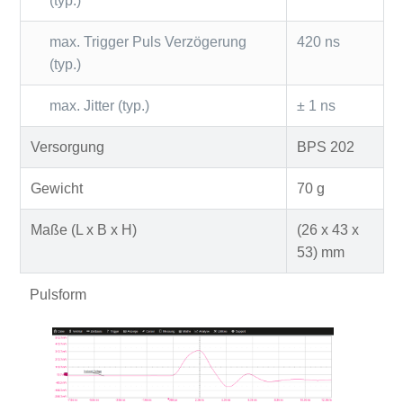
(typ.)
max. Trigger Puls Verzögerung
420 ns
(typ.)
max. Jitter (typ.)
± 1 ns
Versorgung
BPS 202
Gewicht
70 g
Maße (L x B x H)
(26 x 43 x
53) mm
Pulsform