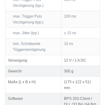
Verzögerung (typ.)
max. Trigger Puls
100 ms
Verzögerung (typ.)
max. Jitter (typ.)
± 15 ns
min. Schrittweite
10 ns
Triggerverzögerung
Versorgung
12 V / 1 A DC
Gewicht
300 g
Maße (L x B x H)
(175 x 122 x 51)
mm
Software
BPS 202-Client /
DLL (32 Bit / 64 Bit)