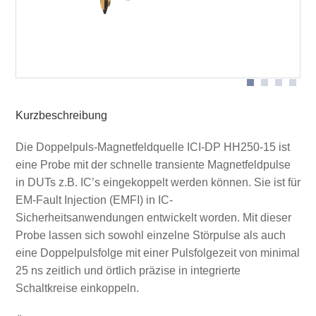
Doppelpuls Magnetfeldquelle ICI-DP in Anwendung
Probe mit Anschlüssen
Probe mit Schutzkappe - Rückseite
Kurzbeschreibung
Die Doppelpuls-Magnetfeldquelle ICI-DP HH250-15 ist
eine Probe mit der schnelle transiente Magnetfeldpulse
in DUTs z.B. IC’s eingekoppelt werden können. Sie ist für
EM-Fault Injection (EMFI) in IC-
Sicherheitsanwendungen entwickelt worden. Mit dieser
Probe lassen sich sowohl einzelne Störpulse als auch
eine Doppelpulsfolge mit einer Pulsfolgezeit von minimal
25 ns zeitlich und örtlich präzise in integrierte
Schaltkreise einkoppeln.