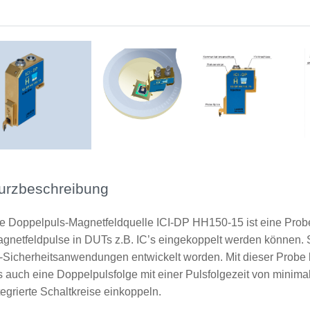
Doppelpuls Magnetfeldquelle ICI-DP in Anwendung
Probe mit Anschlüssen
Probe mit Schutzkappe - Rückseite
urzbeschreibung
e Doppelpuls-Magnetfeldquelle ICI-DP HH150-15 ist eine Probe 
gnetfeldpulse in DUTs z.B. IC’s eingekoppelt werden können. Sie
-Sicherheitsanwendungen entwickelt worden. Mit dieser Probe 
s auch eine Doppelpulsfolge mit einer Pulsfolgezeit von minimal 
tegrierte Schaltkreise einkoppeln.