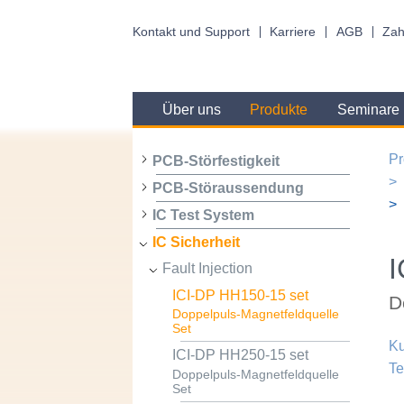
Kontakt und Support
Karriere
AGB
Zah
Über uns
Produkte
Seminare
Pr
PCB-Störfestigkeit
PCB-Störaussendung
IC Test System
IC Sicherheit
I
Fault Injection
ICI-DP HH150-15 set
D
Doppelpuls-Magnetfeldquelle
Set
Ku
ICI-DP HH250-15 set
Te
Doppelpuls-Magnetfeldquelle
Set