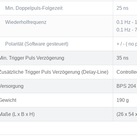
Min. Doppelpuls-Folgezeit
25 ns
Wiederholfrequenz
0.1 Hz - 
0.1 Hz - 
Polarität (Software gesteuert)
+ / - ( n
Min. Trigger Puls Verzögerung
35 ns
Zusätzliche Trigger Puls Verzögerung (Delay-Line)
Controll
Versorgung
BPS 204
Gewicht
190 g
Maße (L x B x H)
(26 x 54 