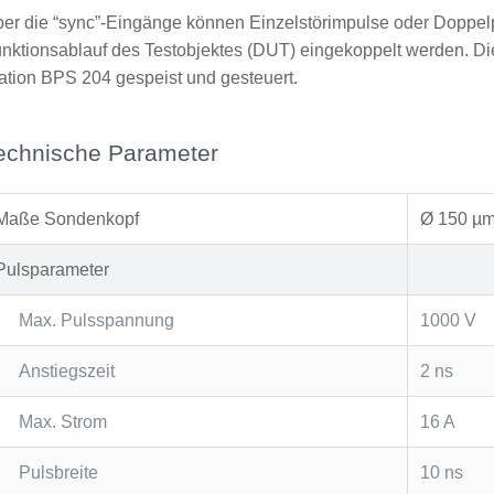
er die “sync”-Eingänge können Einzelstörimpulse oder Doppelp
nktionsablauf des Testobjektes (DUT) eingekoppelt werden. Di
ation BPS 204 gespeist und gesteuert.
echnische Parameter
Maße Sondenkopf
Ø 150 µ
Pulsparameter
Max. Pulsspannung
1000 V
Anstiegszeit
2 ns
Max. Strom
16 A
Pulsbreite
10 ns