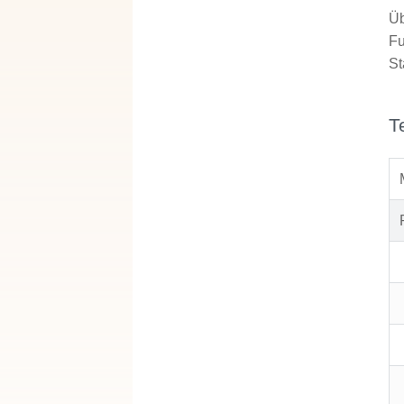
Üb
Fu
St
T