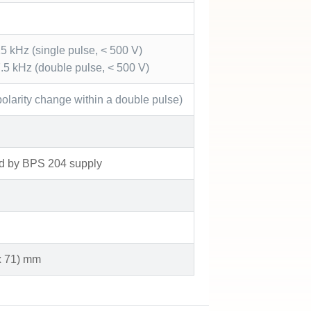
15 kHz (single pulse, < 500 V)
7.5 kHz (double pulse, < 500 V)
o polarity change within a double pulse)
ed by BPS 204 supply
x 71) mm