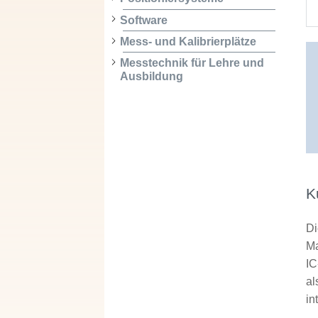
Software
Mess- und Kalibrierplätze
Messtechnik für Lehre und
Ausbildung
K
Di
Ma
IC
al
in