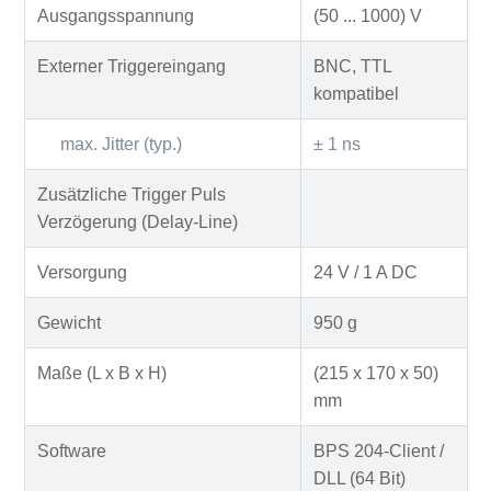
Ausgangsspannung
(50 ... 1000) V
Externer Triggereingang
BNC, TTL
kompatibel
max. Jitter (typ.)
± 1 ns
Zusätzliche Trigger Puls
Verzögerung (Delay-Line)
Versorgung
24 V / 1 A DC
Gewicht
950 g
Maße (L x B x H)
(215 x 170 x 50)
mm
Software
BPS 204-Client /
DLL (64 Bit)