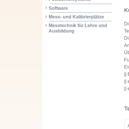
Software
K
Mess- und Kalibrierplätze
Di
Messtechnik für Lehre und
Ausbildung
T
Di
An
Üb
Fu
Ei
||
||
||
T