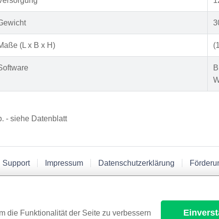
Versorgung
1
Gewicht
3
Maße (L x B x H)
(
Software
B
W
p. - siehe Datenblatt
 Support
Impressum
Datenschutzerklärung
Förderu
Einvers
m die Funktionalität der Seite zu verbessern