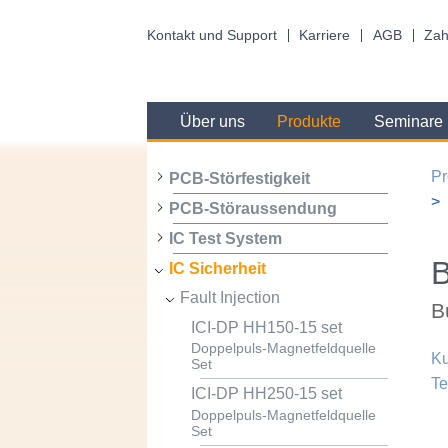
Kontakt und Support
Karriere
AGB
Zah
Über uns
Produkte
Seminare
Pr
PCB-Störfestigkeit
PCB-Störaussendung
IC Test System
IC Sicherheit
Fault Injection
B
ICI-DP HH150-15 set
Doppelpuls-Magnetfeldquelle
Ku
Set
Te
ICI-DP HH250-15 set
Doppelpuls-Magnetfeldquelle
Set