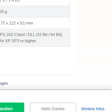
2 V / 1 A DC
00 g
175 x 122 x 51) mm
PS 202-Client / DLL (32 Bit / 64 Bit)
in XP SP3 or higher
ngen
tanden
Nein Danke
Weitere Infos