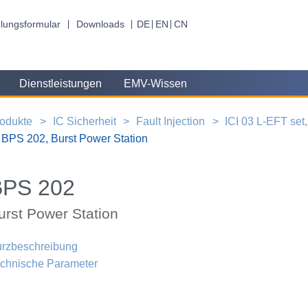
lungsformular
Downloads
DE
EN
CN
Dienstleistungen
EMV-Wissen
odukte
IC Sicherheit
Fault Injection
ICI 03 L-EFT set
BPS 202, Burst Power Station
BPS 202
urst Power Station
rzbeschreibung
chnische Parameter