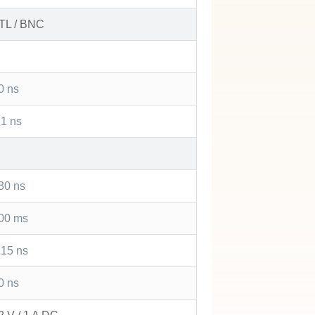
TL / BNC
0 ns
 1 ns
30 ns
00 ms
 15 ns
0 ns