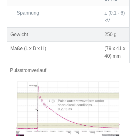
Spannung
± (0.1 - 6)
kV
Gewicht
250 g
Maße (L x B x H)
(79 x 41 x
40) mm
Pulsstromverlauf