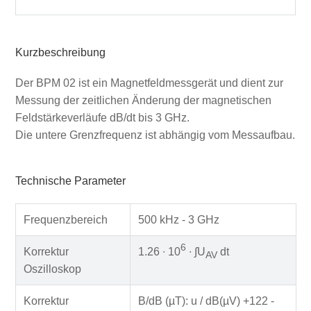
Kurzbeschreibung
Der BPM 02 ist ein Magnetfeldmessgerät und dient zur
Messung der zeitlichen Änderung der magnetischen
Feldstärkeverläufe dB/dt bis 3 GHz.
Die untere Grenzfrequenz ist abhängig vom Messaufbau.
Technische Parameter
Frequenzbereich
500 kHz - 3 GHz
6
Korrektur
1.26 ∙ 10
∙ ∫U
dt
AV
Oszilloskop
Korrektur
B/dB (µT): u / dB(µV) +122 -