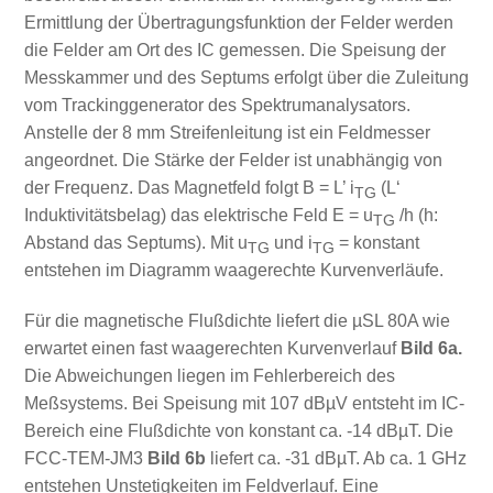
Ermittlung der Übertragungsfunktion der Felder werden
die Felder am Ort des IC gemessen. Die Speisung der
Messkammer und des Septums erfolgt über die Zuleitung
vom Trackinggenerator des Spektrumanalysators.
Anstelle der 8 mm Streifenleitung ist ein Feldmesser
angeordnet. Die Stärke der Felder ist unabhängig von
der Frequenz. Das Magnetfeld folgt B = L’ i
(L‘
TG
Induktivitätsbelag) das elektrische Feld E = u
/h (h:
TG
Abstand das Septums). Mit u
und i
= konstant
TG
TG
entstehen im Diagramm waagerechte Kurvenverläufe.
Für die magnetische Flußdichte liefert die µSL 80A wie
erwartet einen fast waagerechten Kurvenverlauf
Bild 6a.
Die Abweichungen liegen im Fehlerbereich des
Meßsystems. Bei Speisung mit 107 dBµV entsteht im IC-
Bereich eine Flußdichte von konstant ca. -14 dBµT. Die
FCC-TEM-JM3
Bild 6b
liefert ca. -31 dBµT. Ab ca. 1 GHz
entstehen Unstetigkeiten im Feldverlauf. Eine