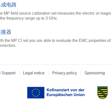
集成电路
e MP field source calibration set measures the electric or magne
 the frequency range up to 3 GHz.
连接器
th the MP CI set you are able to evaluate the EMC properties of
nnectors.
d Support
Legal notice
Privacy policy
Sponsoring