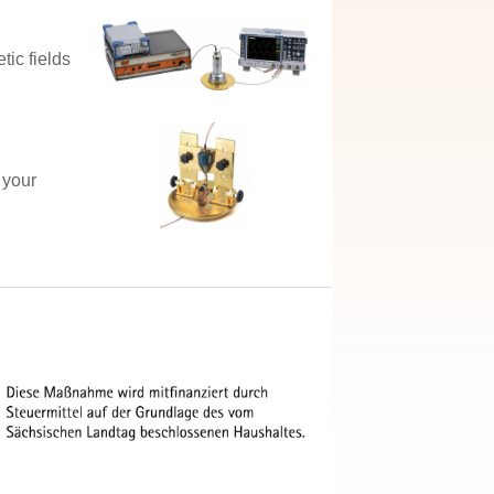
tic fields
 your