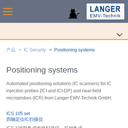
产品
IC Security
Positioning systems
Positioning systems
Automated positioning solutions (IC scanners) for IC
injection probes (ICI and ICI-DP) and near-field
microprobes (ICR) from Langer EMV-Technik GmbH.
ICS 105 set
四轴定位IC扫描仪