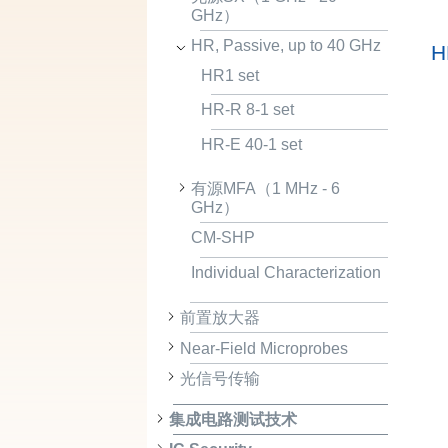
GHz）
HR, Passive, up to 40 GHz
H
HR1 set
HR-R 8-1 set
HR-E 40-1 set
有源MFA（1 MHz - 6
GHz）
CM-SHP
Individual Characterization
前置放大器
Near-Field Microprobes
光信号传输
集成电路测试技术