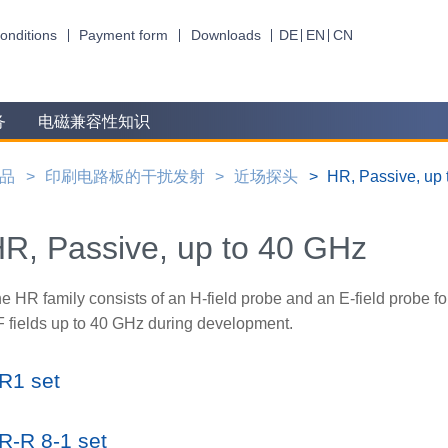
onditions
Payment form
Downloads
DE
EN
CN
务
电磁兼容性知识
品
印刷电路板的干扰发射
近场探头
HR, Passive, up
R, Passive, up to 40 GHz
e HR family consists of an H-field probe and an E-field probe 
 fields up to 40 GHz during development.
R1 set
R-R 8-1 set