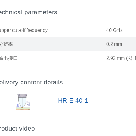
echnical parameters
upper cut-off frequency
40 GHz
分辨率
0.2 mm
输出接口
2.92 mm (K), 
elivery content details
HR-E 40-1
roduct video