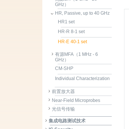
GHz）
HR, Passive, up to 40 GHz
HR1 set
HR-R 8-1 set
HR-E 40-1 set
有源MFA（1 MHz - 6
GHz）
CM-SHP
Individual Characterization
前置放大器
Near-Field Microprobes
光信号传输
集成电路测试技术