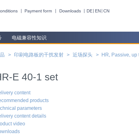
onditions
Payment form
Downloads
DE
EN
CN
务
电磁兼容性知识
品
印刷电路板的干扰发射
近场探头
HR, Passive, up
R-E 40-1 set
livery content
ecommended products
chnical parameters
livery content details
oduct video
ownloads