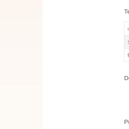
T
D
P