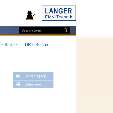
 to 40 GHz
HR-E 40-1 set
Send enquiry
Datasheet