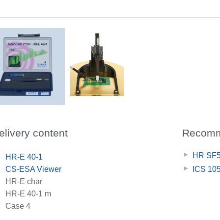
Measurement setup E-field probe HR-E 40-1 on 40 GHz coplanar line
elivery content
Recomm
HR SF
x
HR-E 40-1
x
CS-ESA Viewer
ICS 1
x
HR-E char
x
HR-E 40-1 m
x
Case 4