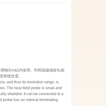
离被测物3cm以内使用。利用该磁场探头能
宽和线性度。
e, and thus its resolution range, is
s. The near-field probe is small and
cally shielded. It can be connected to a
d probe has an internal terminating