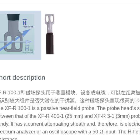
hort description
F-R 100-1型磁场探头用于测量模块、设备或电缆，可以在距
识别较大组件是否为潜在的干扰源。这种磁场探头呈现很高的带
e XF-R 100-1 is a passive near-field probe. The probe head’s siz
tween that of the XF-R 400-1 (25 mm) and XF-R 3-1 (3mm) probe
ndy. It has a current attenuating sheath and, therefore, is electri
ectrum analyzer or an oscilloscope with a 50 Ω input. The H-fiel
sistance.