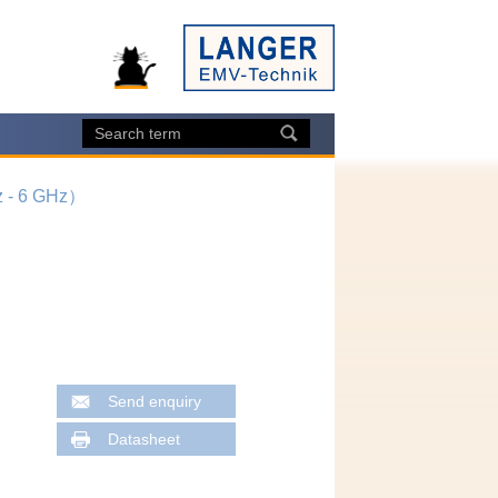
- 6 GHz）
Send enquiry
Datasheet