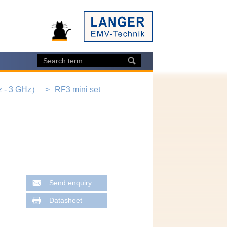
- 3 GHz）
RF3 mini set
Send enquiry
Datasheet