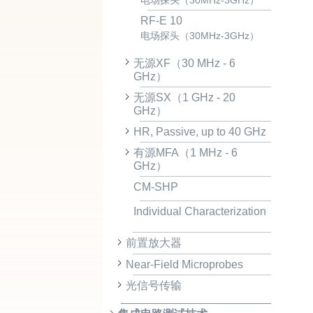
电场探头（30MHz-3GHz）
RF-E 10
电场探头（30MHz-3GHz）
无源XF（30 MHz - 6
GHz）
无源SX（1 GHz - 20
GHz）
HR, Passive, up to 40 GHz
有源MFA（1 MHz - 6
GHz）
CM-SHP
Individual Characterization
前置放大器
Near-Field Microprobes
光信号传输