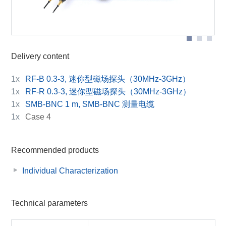
Delivery content
1x
RF-B 0.3-3, 迷你型磁场探头（30MHz-3GHz）
1x
RF-R 0.3-3, 迷你型磁场探头（30MHz-3GHz）
1x
SMB-BNC 1 m, SMB-BNC 测量电缆
1x
Case 4
Recommended products
Individual Characterization
Technical parameters