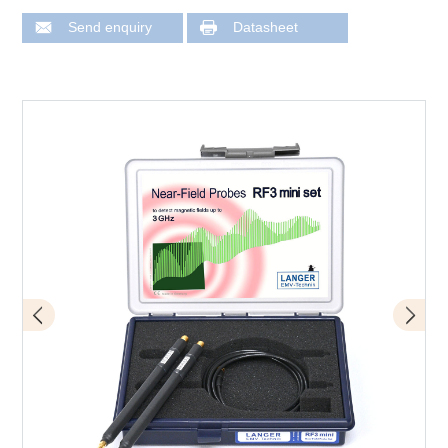
Send enquiry
Datasheet
Measurement set-up near-field probes
Application RF-R0.3-3