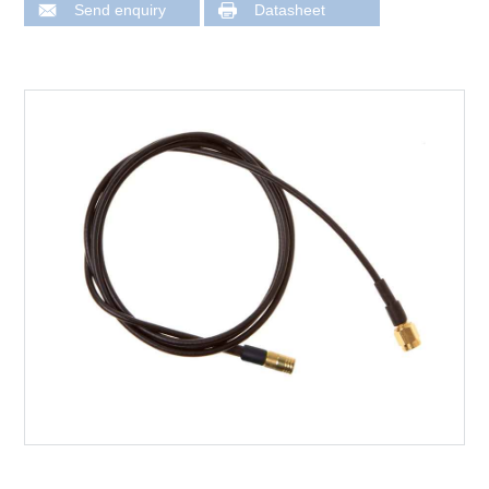
Send enquiry
Datasheet