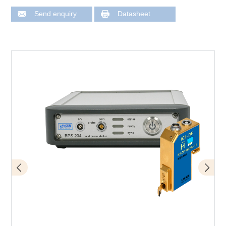
Send enquiry
Datasheet
Fault injection measuring station with Langer IC scanner
Schematic set-up with mover