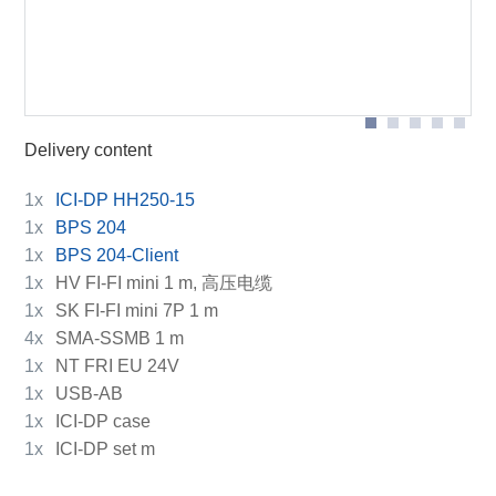
Contents of the case ICI-DP HH250-15 set
Scope of delivery
Delivery content
1x
ICI-DP HH250-15
1x
BPS 204
1x
BPS 204-Client
1x
HV FI-FI mini 1 m, 高压电缆
1x
SK FI-FI mini 7P 1 m
4x
SMA-SSMB 1 m
1x
NT FRI EU 24V
1x
USB-AB
1x
ICI-DP case
1x
ICI-DP set m