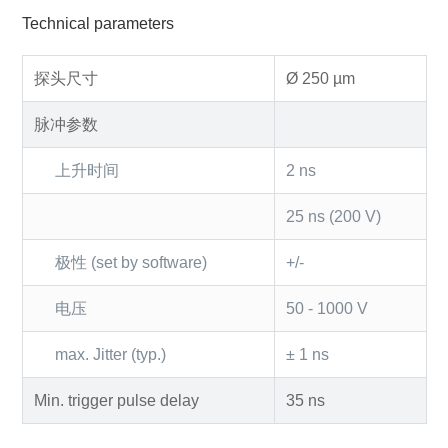
Technical parameters
探头尺寸
Ø 250 µm
脉冲参数
上升时间
2 ns
25 ns (200 V)
极性 (set by software)
+/-
电压
50 - 1000 V
max. Jitter (typ.)
± 1 ns
Min. trigger pulse delay
35 ns