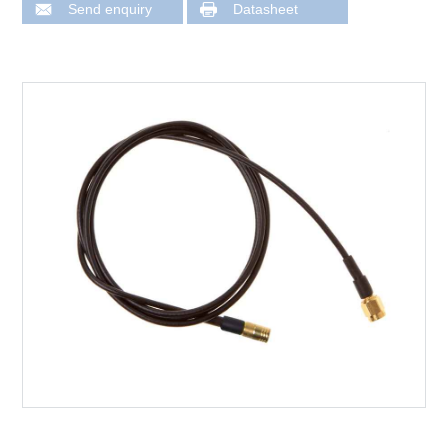
Send enquiry
Datasheet