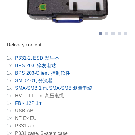
Scheme measurement set-up with P331-2
Delivery content
1x
P331-2, ESD 发生器
1x
BPS 203, 猝发电站
1x
BPS 203-Client, 控制软件
1x
SM 02-01, 分流器
1x
SMA-SMB 1 m, SMA-SMB 测量电缆
1x
HV FI-FI 1 m, 高压电缆
1x
FBK 12P 1m
1x
USB-AB
1x
NT Ex EU
1x
P331 acc
1x
P331 case, System case