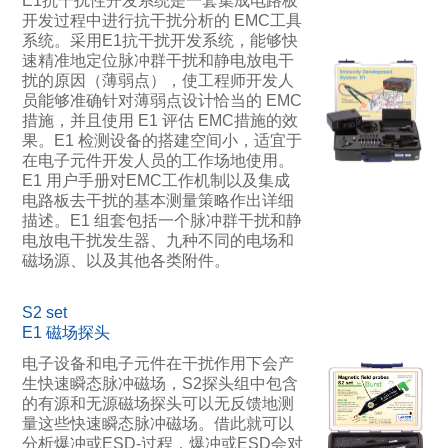
E1抗干扰性开发系统是一套集成电路板
开发过程中进行抗干扰分析的 EMC工具
系统。采用E1抗干扰开发系统，能够快
速精准地定位脉冲群干扰和静电放电干
扰的原因（薄弱点），使工程师开发人
员能够准确针对薄弱点设计恰当的 EMC
措施，并且使用 E1 评估 EMC措施的效
果。E1 检测设备的搭建空间小，适宜于
在电子元件开发人员的工作场地使用。
E1 用户手册对EMC工作机制以及集成
电路板去干扰的基本测量策略作出详细
描述。E1 组套包括一个脉冲群干扰和静
电放电干扰发生器、九种不同的电场和
磁场源、以及其他各类附件。
S2 set
E1 磁场探头
电子设备和电子元件在干扰作用下会产
生快速瞬态脉冲磁场，S2探头组中包含
的有源和无源磁场探头可以无反馈地测
量这些快速瞬态脉冲磁场。借此就可以
分析爆冲或ESD-过程，爆冲或ESD会对